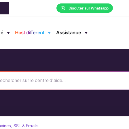
Discuter sur Whatsapp
té
Host different
Assistance
aines, SSL & Emails