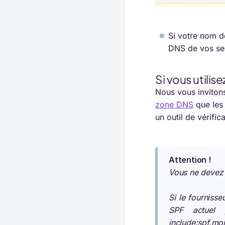
Si votre nom d
DNS de vos se
Si vous utilis
Nous vous inviton
zone DNS
que les 
un outil de vérifi
Attention !
Vous ne devez
Si le fourniss
SPF actuel 
include:spf.