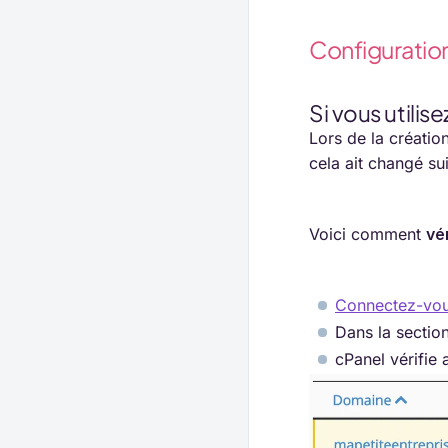
Configuratio
Si vous utili
Lors de la créati
cela ait changé su
Voici comment
vé
Connectez-vou
Dans la section
cPanel vérifie 