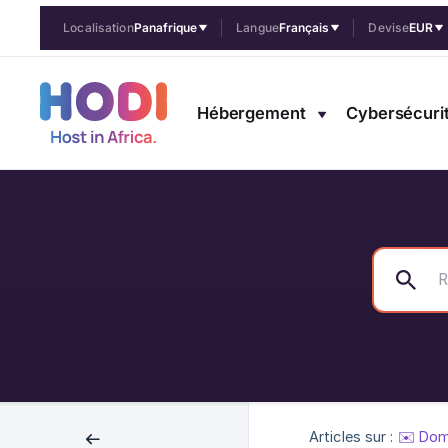
Localisation
Panafrique
Langue
Français
Devise
EUR
Hébergement
Cybersécuri
Articles sur :
✉️ Dom