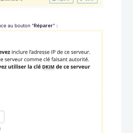
âce au bouton "
Réparer
" :