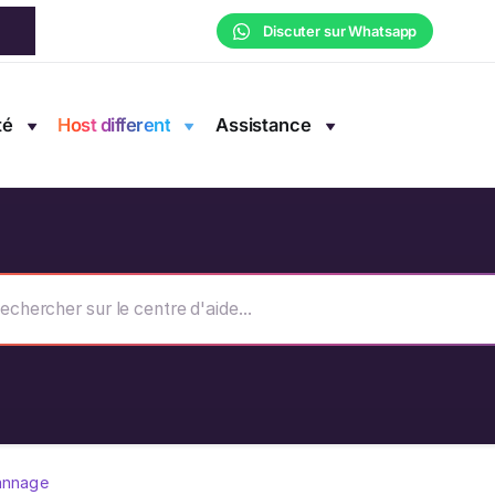
Discuter sur Whatsapp
té
Host different
Assistance
annage