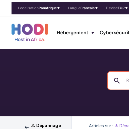
Localisation
Panafrique
Langue
Français
Devise
EUR
Hébergement
Cybersécuri
⚠️ Dépannage
Articles sur :
⚠️ Dép