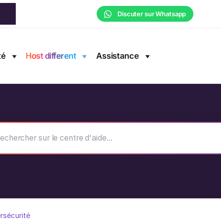
Discuter sur Whatsapp
té
Host different
Assistance
ersécurité