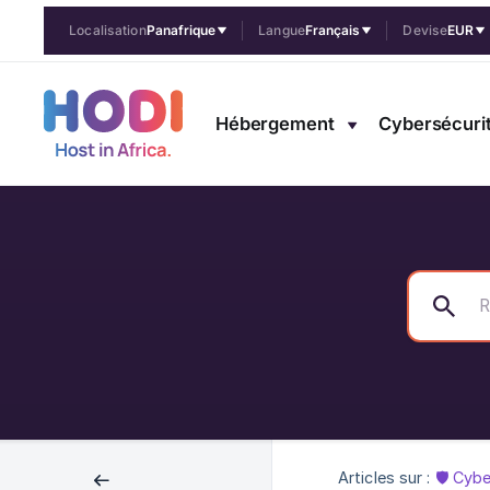
Localisation
Panafrique
Langue
Français
Devise
EUR
Hébergement
Cybersécuri
Articles sur :
🛡️ Cyb