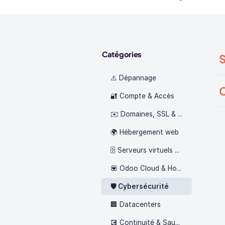
Catégories
S
⚠️ Dépannage
C
🔐 Compte & Accès
✉️ Domaines, SSL & Emails
🌍 Hébergement web
🗄️ Serveurs virtuels dédiés
💟 Odoo Cloud & Hodiploy
🛡️ Cybersécurité
🏢 Datacenters
💽 Continuité & Sauvegarde