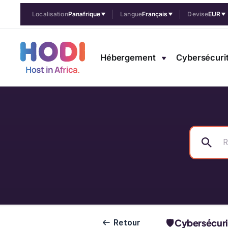
Localisation
Panafrique
Langue
Français
Devise
EUR
Hébergement
Cybersécuri
🛡️ Cybersécur
Retour