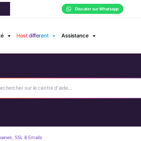
Discuter sur Whatsapp
té
Host different
Assistance
aines, SSL & Emails