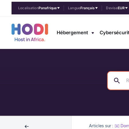
Localisation
Panafrique
Langue
Français
Devise
EUR
Hébergement
Cybersécuri
Articles sur :
✉️ Dom