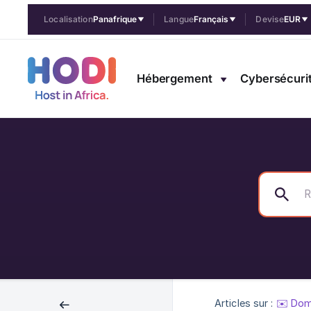
Localisation
Panafrique
Langue
Français
Devise
EUR
Hébergement
Cybersécuri
Articles sur :
✉️ Dom