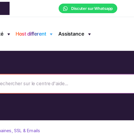
Discuter sur Whatsapp
té
Host different
Assistance
aines, SSL & Emails