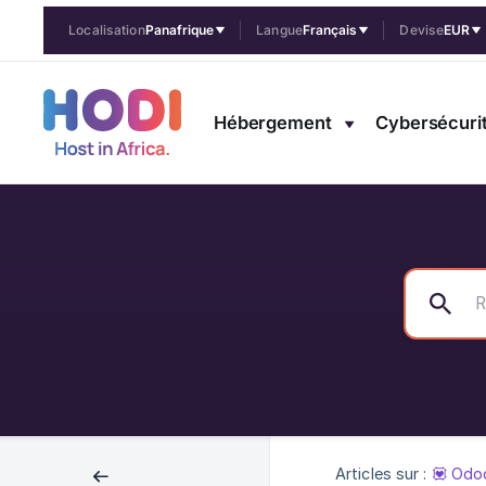
Localisation
Panafrique
Langue
Français
Devise
EUR
Hébergement
Cybersécuri
Articles sur :
💟 Odo