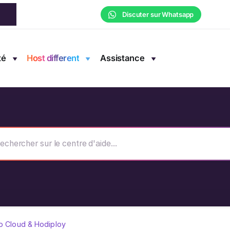
Discuter sur Whatsapp
té
Host different
Assistance
o Cloud & Hodiploy