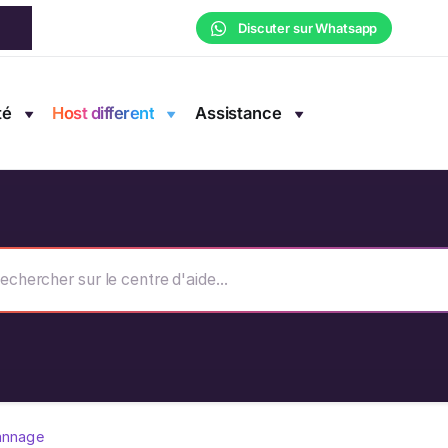
Discuter sur Whatsapp
té
Host different
Assistance
annage