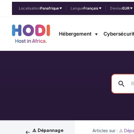
Localisation
Panafrique
Langue
Français
Devise
EUR
Hébergement
Cybersécuri
⚠️ Dépannage
Articles sur :
⚠️ Dép